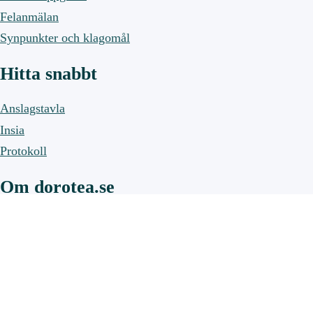
Felanmälan
Synpunkter och klagomål
Hitta snabbt
Anslagstavla
Insia
Protokoll
Om dorotea.se
Om webbplatsen
Om cookies