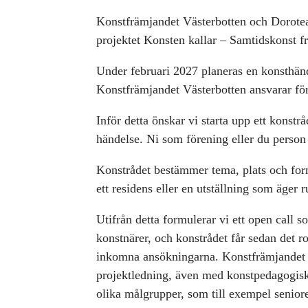
Konstfrämjandet Västerbotten och Dorotea
projektet Konsten kallar – Samtidskonst från
Under februari 2027 planeras en konsthä
Konstfrämjandet Västerbotten ansvarar för
Inför detta önskar vi starta upp ett konst
händelse. Ni som förening eller du person 
Konstrådet bestämmer tema, plats och for
ett residens eller en utställning som äge
Utifrån detta formulerar vi ett open call 
konstnärer, och konstrådet får sedan det ro
inkomna ansökningarna. Konstfrämjandet 
projektledning, även med konstpedagogisk
olika målgrupper, som till exempel senio