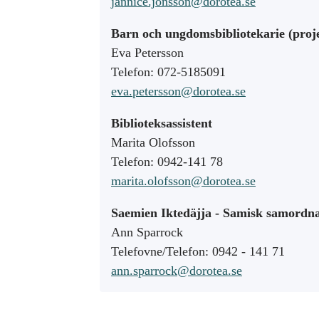
jannice.jonsson@dorotea.se
Barn och ungdomsbibliotekarie (proje
Eva Petersson
Telefon: 072-5185091
eva.petersson@dorotea.se
Biblioteksassistent
Marita Olofsson
Telefon: 0942-141 78
marita.olofsson@dorotea.se
Saemien Iktedäjja - Samisk samordn
Ann Sparrock
Telefovne/Telefon: 0942 - 141 71
ann.sparrock@dorotea.se