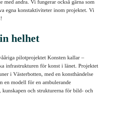
ete med andra. Vi fungerar också gärna som
va egna konstaktiviteter inom projektet. Vi
s!
in helhet
ååriga pilotprojektet Konsten kallar –
rka infrastrukturen för konst i länet. Projektet
ner i Västerbotten, med en konsthändelse
am en modell för en ambulerande
, kunskapen och strukturerna för bild- och