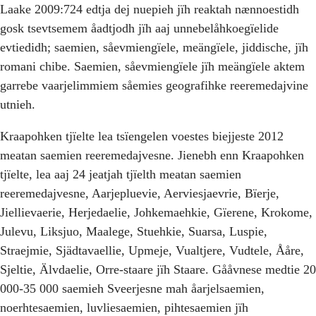
Laake 2009:724 edtja dej nuepieh jïh reaktah nænnoestidh
gosk tsevtsemem åadtjodh jïh aaj unnebelåhkoegïelide
evtiedidh; saemien, såevmiengïele, meängïele, jiddische, jïh
romani chibe. Saemien, såevmiengïele jïh meängïele aktem
garrebe vaarjelimmiem såemies geografihke reeremedajvine
utnieh.
Kraapohken tjïelte lea tsïengelen voestes biejjeste 2012
meatan saemien reeremedajvesne. Jienebh enn Kraapohken
tjïelte, lea aaj 24 jeatjah tjïelth meatan saemien
reeremedajvesne, Aarjepluevie, Aerviesjaevrie, Bïerje,
Jiellievaerie, Herjedaelie, Johkemaehkie, Gïerene, Krokome,
Julevu, Liksjuo, Maalege, Stuehkie, Suarsa, Luspie,
Straejmie, Sjädtavaellie, Upmeje, Vualtjere, Vudtele, Ååre,
Sjeltie, Älvdaelie, Orre-staare jïh Staare. Gååvnese medtie 20
000-35 000 saemieh Sveerjesne mah åarjelsaemien,
noerhtesaemien, luvliesaemien, pihtesaemien jïh