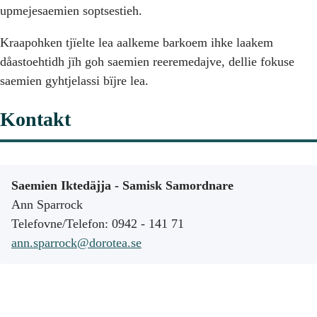
upmejesaemien soptsestieh.
Kraapohken tjïelte lea aalkeme barkoem ihke laakem
dåastoehtidh jïh goh saemien reeremedajve, dellie fokuse
saemien gyhtjelassi bïjre lea.
Kontakt
Saemien Iktedäjja - Samisk Samordnare
Ann Sparrock
Telefovne/Telefon: 0942 - 141 71
ann.sparrock@dorotea.se