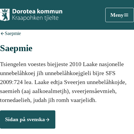
Meny
Saepmie
Saepmie
Tsiengelen voestes biejjeste 2010 Laake nasjonelle
unnebelåhkoej jïh unnebelåhkoejgïeli bïjre SFS
2009:724 lea. Laake edtja Sveerjen unnebelåhkojde,
saemieh (aaj aalkoealmetjh), sveerjensåevmieh,
tornedaelieh, judah jïh romh vaarjelidh.
Sidan på svenska