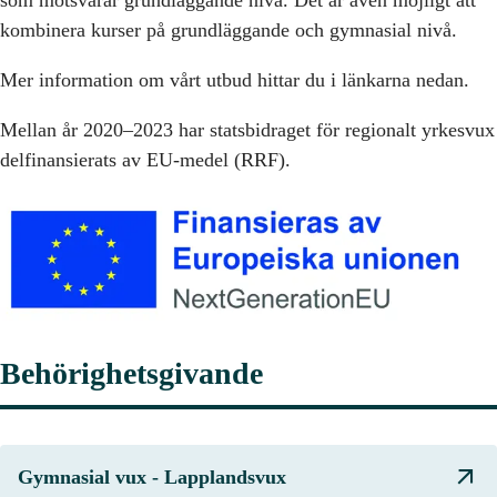
som motsvarar grundläggande nivå. Det är även möjligt att
kombinera kurser på grundläggande och gymnasial nivå.
Mer information om vårt utbud hittar du i länkarna nedan.
Mellan år 2020–2023 har statsbidraget för regionalt yrkesvux
delfinansierats av EU-medel (RRF).
Behörighetsgivande
Gymnasial vux - Lapplandsvux