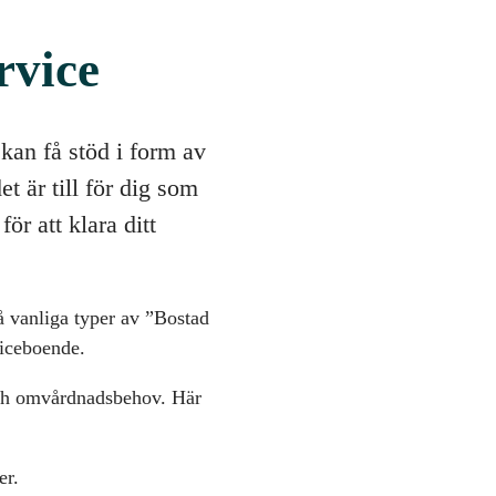
rvice
kan få stöd i form av
t är till för dig som
ör att klara ditt
å vanliga typer av ”Bostad
viceboende.
och omvårdnadsbehov. Här
er.