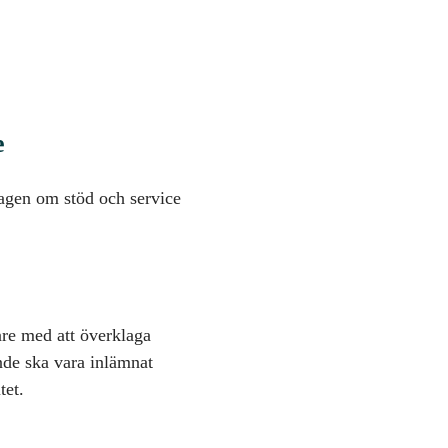
e
lagen om stöd och service
are med att överklaga
ande ska vara inlämnat
tet.