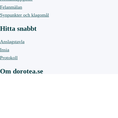
Felanmälan
Synpunkter och klagomål
Hitta snabbt
Anslagstavla
Insia
Protokoll
Om dorotea.se
Om webbplatsen
Om cookies