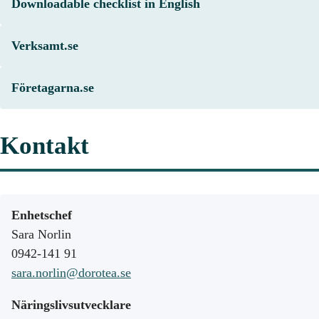
Downloadable checklist in English
Verksamt.se
Företagarna.se
Kontakt
Enhetschef
Sara Norlin
0942-141 91
sara.norlin@dorotea.se
Näringslivsutvecklare