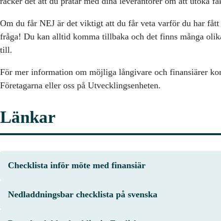
räcker det att du pratar med dina leverantörer om att utöka f
Om du får NEJ är det viktigt att du får veta varför du har fått
fråga! Du kan alltid komma tillbaka och det finns många olika
till.
För mer information om möjliga långivare och finansiärer ko
Företagarna eller oss på Utvecklingsenheten.
Länkar
Checklista inför möte med finansiär
Nedladdningsbar checklista på svenska