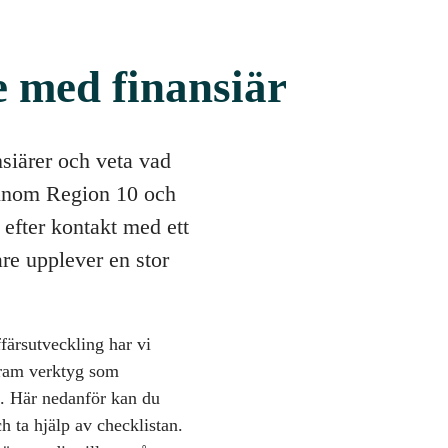
e med finansiär
nsiärer och veta vad
 inom Region 10 och
 efter kontakt med ett
are upplever en stor
ärsutveckling har vi
 fram verktyg som
n. Här nedanför kan du
h ta hjälp av checklistan.