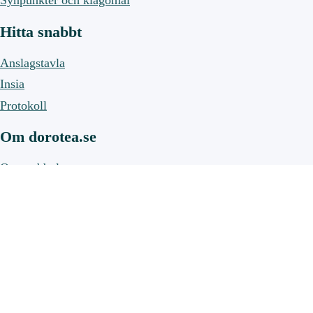
Synpunkter och klagomål
Hitta snabbt
Anslagstavla
Insia
Protokoll
Om dorotea.se
Om webbplatsen
Om cookies