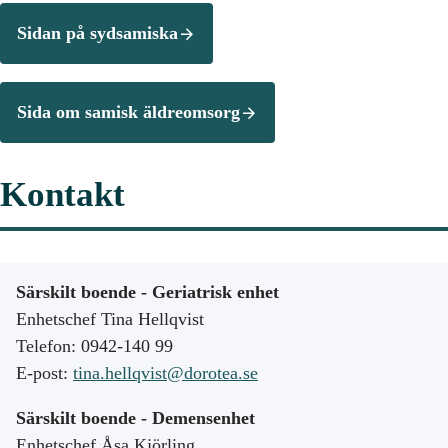
Sidan på sydsamiska
Sida om samisk äldreomsorg
Kontakt
Särskilt boende - Geriatrisk enhet
Enhetschef Tina Hellqvist
Telefon: 0942-140 99
E-post:
tina.hellqvist@dorotea.se
Särskilt boende - Demensenhet
Enhetschef Åsa Kjörling