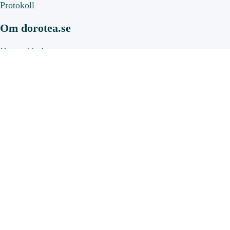
Protokoll
Om dorotea.se
Om webbplatsen
Om cookies
Kommun och politik