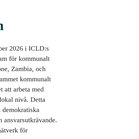
n
ber 2026 i ICLD:s
gram för kommunalt
one, Zambia, och
grammet kommunalt
et att arbeta med
lokal nivå. Detta
s demokratiska
ch ansvarsutkrävande.
ätverk för