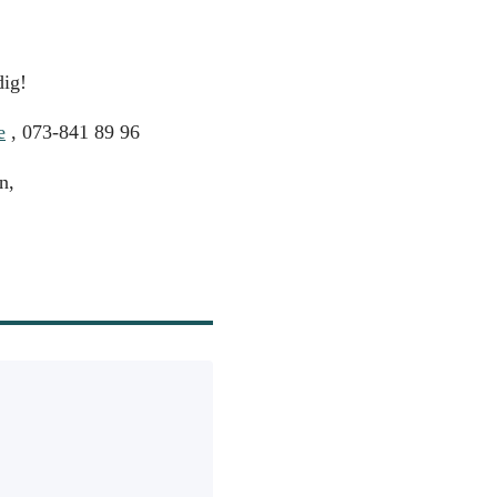
dig!
e
, 073-841 89 96
n,