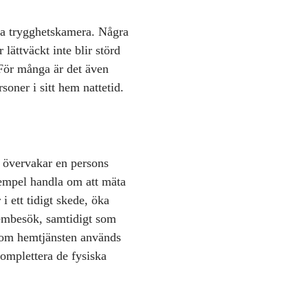
via trygghetskamera. Några
 lättväckt inte blir störd
 För många är det även
rsoner i sitt hem nattetid.
 övervakar en persons
exempel handla om att mäta
i ett tidigt skede, öka
hembesök, samtidigt som
Inom hemtjänsten används
komplettera de fysiska