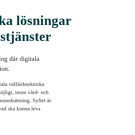
ska lösningar
stjänster
ng där digitala
ion.
ala välfärdstekniska
möjligt, inom vård- och
nsnedsättning. Syftet är
grad ska kunna leva