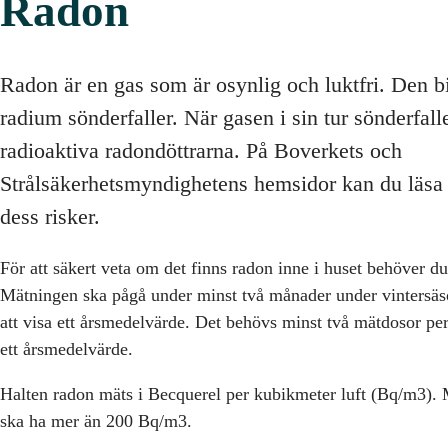
Radon
Radon är en gas som är osynlig och luktfri. Den 
radium sönderfaller. När gasen i sin tur sönderfall
radioaktiva radondöttrarna. På Boverkets och
Strålsäkerhetsmyndighetens hemsidor kan du läs
dess risker.
För att säkert veta om det finns radon inne i huset behöver d
Mätningen ska pågå under minst två månader under vintersäso
att visa ett årsmedelvärde. Det behövs minst två mätdosor per 
ett årsmedelvärde.
Halten radon mäts i Becquerel per kubikmeter luft (Bq/m3). M
ska ha mer än 200 Bq/m3.