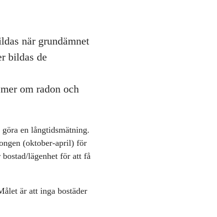
bildas när grundämnet
er bildas de
a mer om radon och
u göra en långtidsmätning.
ngen (oktober-april) för
bostad/lägenhet för att få
ålet är att inga bostäder