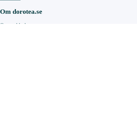
Om dorotea.se
Om webbplatsen
Om cookies
Uppleva och göra
Aktiviteter, anläggningar och öppettider