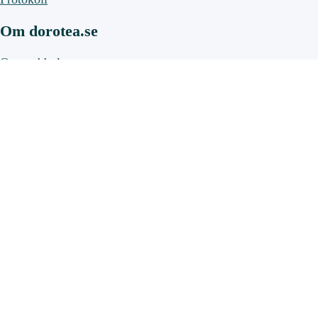
Om dorotea.se
Om webbplatsen
Om cookies
Bygg, bo och miljö