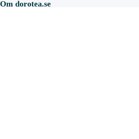
Om dorotea.se
Om webbplatsen
Om cookies
Uppleva och göra
Aktiviteter, anläggningar och öppettider
Friluftsliv och motio