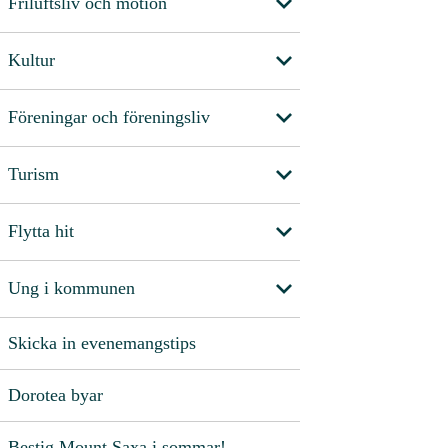
Friluftsliv och motion
Kultur
Föreningar och föreningsliv
Turism
Flytta hit
Ung i kommunen
Skicka in evenemangstips
Dorotea byar
Bestig Mount Saxa i sommar!