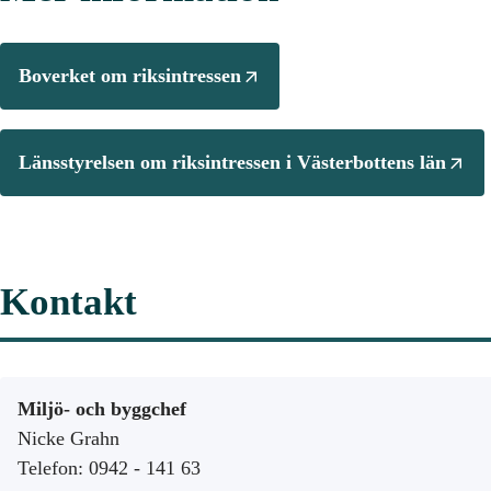
Boverket om riksintressen
Länsstyrelsen om riksintressen i Västerbottens län
Kontakt
Miljö- och byggchef
Nicke Grahn
Telefon: 0942 - 141 63