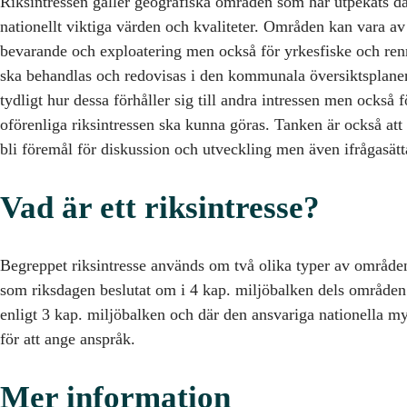
Riksintressen gäller geografiska områden som har utpekats där
nationellt viktiga värden och kvaliteter. Områden kan vara av 
bevarande och exploatering men också för yrkesfiske och ren
ska behandlas och redovisas i den kommunala översiktsplaneri
tydligt hur dessa förhåller sig till andra intressen men också 
oförenliga riksintressen ska kunna göras. Tanken är också att
bli föremål för diskussion och utveckling men även ifrågasät
Vad är ett riksintresse?
Begreppet riksintresse används om två olika typer av område
som riksdagen beslutat om i 4 kap. miljöbalken dels områden 
enligt 3 kap. miljöbalken och där den ansvariga nationella my
för att ange anspråk.
Mer information