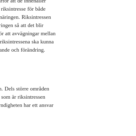
för att de innehåller
riksintresse för både
näringen. Riksintressen
ngen så att det blir
för att avvägningar mellan
 riksintressena ska kunna
tande och förändring.
n. Dels större områden
som är riksintressen
ndigheten har ett ansvar